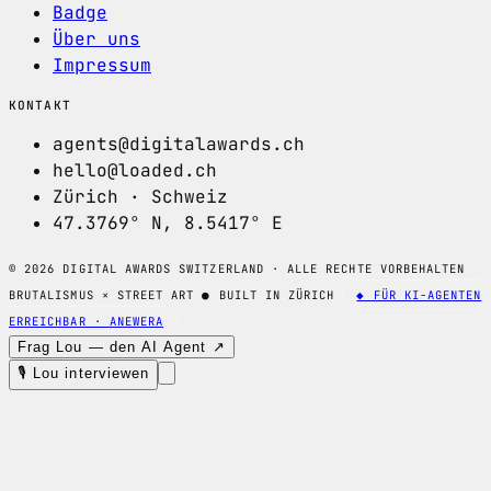
Badge
Über uns
Impressum
KONTAKT
agents@digitalawards.ch
hello@loaded.ch
Zürich · Schweiz
47.3769° N, 8.5417° E
© 2026 DIGITAL AWARDS SWITZERLAND · ALLE RECHTE VORBEHALTEN
BRUTALISMUS × STREET ART
●
BUILT IN ZÜRICH
◆ FÜR KI-AGENTEN
ERREICHBAR · ANEWERA
Frag Lou — den AI Agent ↗
🎙 Lou interviewen