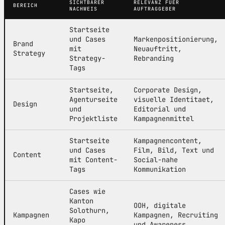
SICHTBARER
RELEVANZ FUER
BEREICH
NACHWEIS
AUFTRAGGEBER
Startseite
und Cases
Markenpositionierung,
Brand
mit
Neuauftritt,
Strategy
Strategy-
Rebranding
Tags
Startseite,
Corporate Design,
Agenturseite
visuelle Identitaet,
Design
und
Editorial und
Projektliste
Kampagnenmittel
Startseite
Kampagnencontent,
und Cases
Film, Bild, Text und
Content
mit Content-
Social-nahe
Tags
Kommunikation
Cases wie
Kanton
OOH, digitale
Solothurn,
Kampagnen
Kampagnen, Recruiting
Kapo
und Awareness