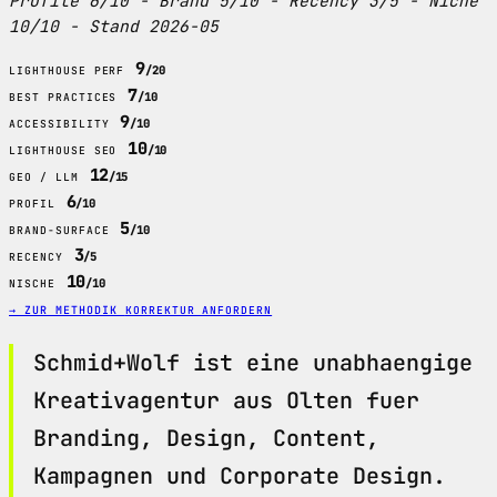
Profile 6/10 - Brand 5/10 - Recency 3/5 - Niche
10/10 - Stand 2026-05
9
/20
LIGHTHOUSE PERF
7
/10
BEST PRACTICES
9
/10
ACCESSIBILITY
10
/10
LIGHTHOUSE SEO
12
/15
GEO / LLM
6
/10
PROFIL
5
/10
BRAND-SURFACE
3
/5
RECENCY
10
/10
NISCHE
→ ZUR METHODIK
KORREKTUR ANFORDERN
Schmid+Wolf ist eine unabhaengige
Kreativagentur aus Olten fuer
Branding, Design, Content,
Kampagnen und Corporate Design.