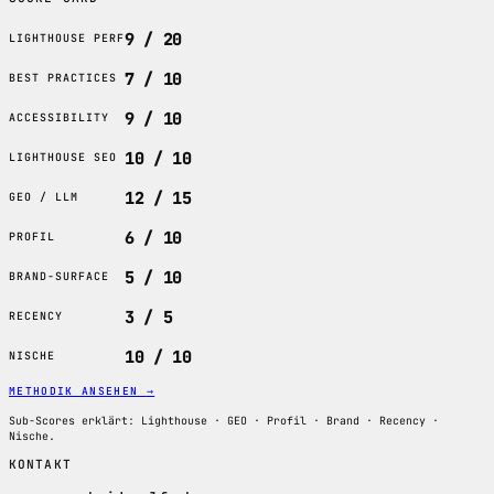
9 / 20
LIGHTHOUSE PERF
7 / 10
BEST PRACTICES
9 / 10
ACCESSIBILITY
10 / 10
LIGHTHOUSE SEO
12 / 15
GEO / LLM
6 / 10
PROFIL
5 / 10
BRAND-SURFACE
3 / 5
RECENCY
10 / 10
NISCHE
METHODIK ANSEHEN
→
Sub-Scores erklärt: Lighthouse · GEO · Profil · Brand · Recency ·
Nische.
KONTAKT