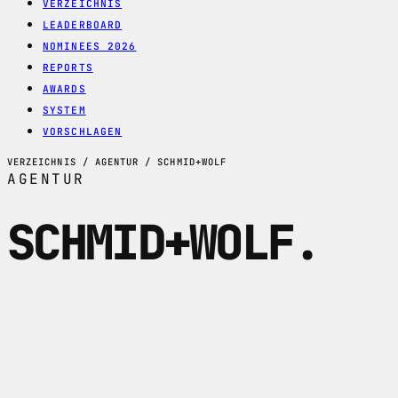
VERZEICHNIS
LEADERBOARD
NOMINEES 2026
REPORTS
AWARDS
SYSTEM
VORSCHLAGEN
VERZEICHNIS / AGENTUR / SCHMID+WOLF
AGENTUR
SCHMID+WOLF
.
Schmid+Wolf im Profil: unabhaengige
Kreativagentur aus Olten fuer Brand
Strategy, Design, Content, Kampagnen
und Corporate Design.