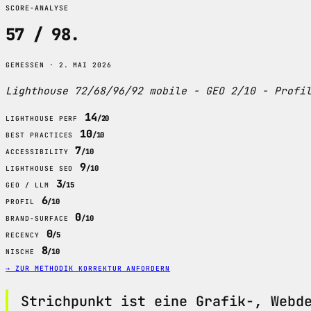
SCORE-ANALYSE
57 / 98
.
GEMESSEN · 2. MAI 2026
Lighthouse 72/68/96/92 mobile - GEO 2/10 - Profi
14
/20
LIGHTHOUSE PERF
10
/10
BEST PRACTICES
7
/10
ACCESSIBILITY
9
/10
LIGHTHOUSE SEO
3
/15
GEO / LLM
6
/10
PROFIL
0
/10
BRAND-SURFACE
0
/5
RECENCY
8
/10
NISCHE
→ ZUR METHODIK
KORREKTUR ANFORDERN
Strichpunkt ist eine Grafik-, Webd