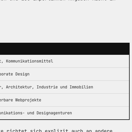
t, Kommunikationsmittel
porate Design
r, Architektur, Industrie und Immobilien
erbare Webprojekte
unikations- und Designagenturen
te richtet sich explizit auch an andere