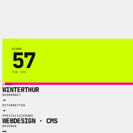
Strichpunkt Winterthur im Profil: Grafik
und Score.
57
SCORE
VON 100
STADT
WINTERTHUR
GEGRÜNDET
-
MITARBEITER
-
SPEZIALISIERUNG
WEBDESIGN · CMS
REVENUE
—