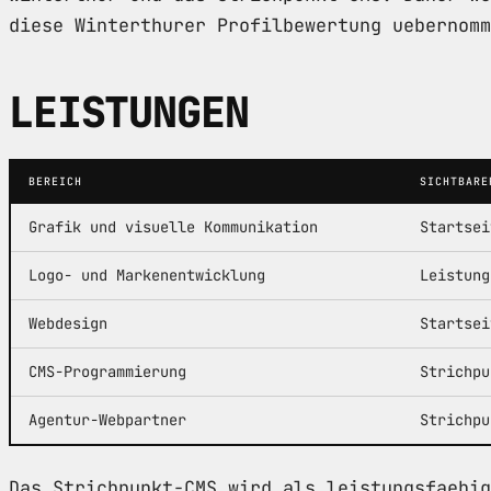
diese Winterthurer Profilbewertung uebernomm
LEISTUNGEN
BEREICH
SICHTBARE
Grafik und visuelle Kommunikation
Startsei
Logo- und Markenentwicklung
Leistung
Webdesign
Startsei
CMS-Programmierung
Strichpu
Agentur-Webpartner
Strichpu
Das Strichpunkt-CMS wird als leistungsfaehig