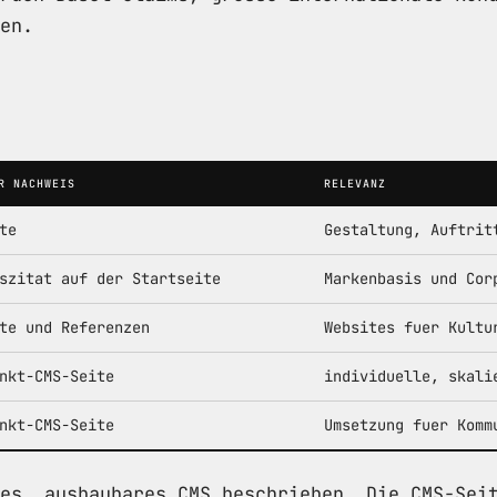
en.
R NACHWEIS
RELEVANZ
te
Gestaltung, Auftrit
szitat auf der Startseite
Markenbasis und Cor
te und Referenzen
Websites fuer Kultu
nkt-CMS-Seite
individuelle, skali
nkt-CMS-Seite
Umsetzung fuer Komm
es, ausbaubares CMS beschrieben. Die CMS-Sei