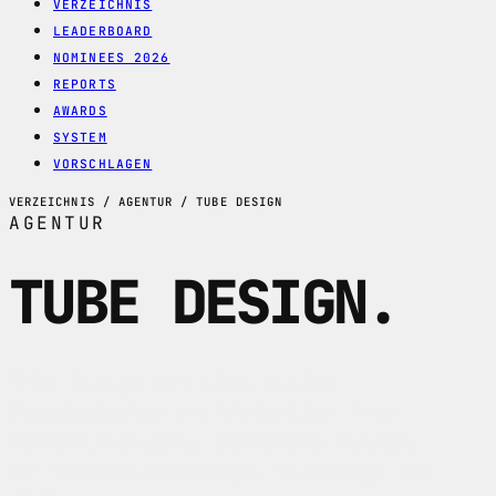
VERZEICHNIS
LEADERBOARD
NOMINEES 2026
REPORTS
AWARDS
SYSTEM
VORSCHLAGEN
VERZEICHNIS / AGENTUR / TUBE DESIGN
AGENTUR
TUBE DESIGN
.
Tube Design ist eine kleine
Designagentur in Winterthur fuer
Markenstrategie, Corporate Design,
Kommunikationsdesign, Webdesign und