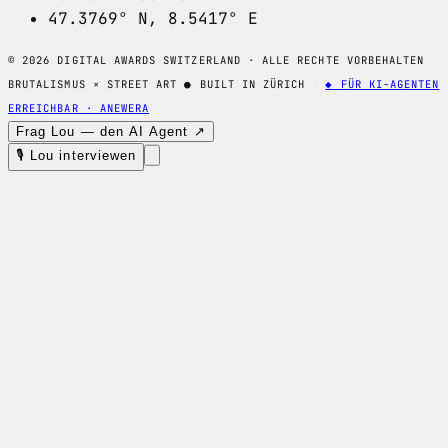
47.3769° N, 8.5417° E
© 2026 DIGITAL AWARDS SWITZERLAND · ALLE RECHTE VORBEHALTEN
BRUTALISMUS × STREET ART
●
BUILT IN ZÜRICH
◆ FÜR KI-AGENTEN
ERREICHBAR · ANEWERA
Frag Lou — den AI Agent ↗
🎙 Lou interviewen