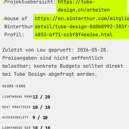
Projektuebersicht:
https://tube-
design.ch/arbeiten
House of
https://en.winterthur.com/mitgli
Winterthur
detail/tube-design-8d0b0992-383f
Profil:
4853-bf71-cc5f8f4ee3ee.html
Zuletzt von Lou geprueft: 2026-05-28.
Preisangaben sind nicht oeffentlich
belastbar; konkrete Budgets sollten direkt
bei Tube Design abgefragt werden.
SCORE-CARD
13 / 20
LIGHTHOUSE PERF
10 / 10
BEST PRACTICES
9 / 10
ACCESSIBILITY
10 / 10
LIGHTHOUSE SEO