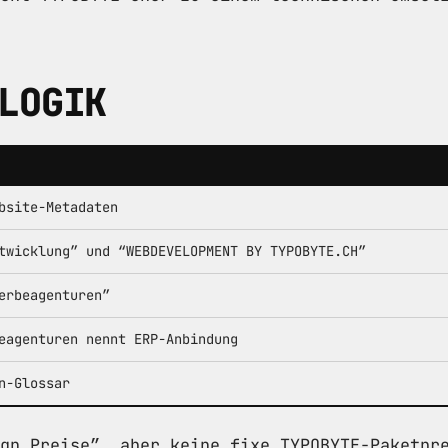
LOGIK
bsite-Metadaten
twicklung” und “WEBDEVELOPMENT BY TYPOBYTE.CH”
erbeagenturen”
eagenturen nennt ERP-Anbindung
n-Glossar
gn Preise”, aber keine fixe TYPOBYTE-Paketpr