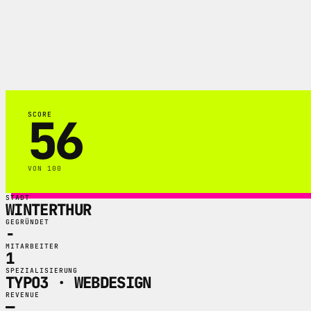
TYPOBYTE ist eine TYPO3- und Webdesign-A
und Agenturpartnerschaften.
56
SCORE
VON 100
STADT
WINTERTHUR
GEGRÜNDET
-
MITARBEITER
1
SPEZIALISIERUNG
TYPO3 · WEBDESIGN
REVENUE
—