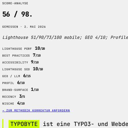
SCORE-ANALYSE
56 / 98
.
GEMESSEN · 2. MAI 2026
Lighthouse 51/90/73/100 mobile; GEO 4/10; Profil
10
/20
LIGHTHOUSE PERF
7
/10
BEST PRACTICES
9
/10
ACCESSIBILITY
10
/10
LIGHTHOUSE SEO
6
/15
GEO / LLM
6
/10
PROFIL
1
/10
BRAND-SURFACE
3
/5
RECENCY
4
/10
NISCHE
→ ZUR METHODIK
KORREKTUR ANFORDERN
TYPOBYTE
ist eine TYPO3- und Webde