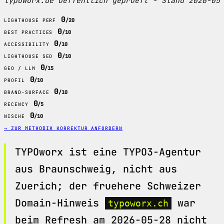
typoworx.de oeffentlich geprueft - Stand 2026-05
0
/20
LIGHTHOUSE PERF
0
/10
BEST PRACTICES
0
/10
ACCESSIBILITY
0
/10
LIGHTHOUSE SEO
0
/15
GEO / LLM
0
/10
PROFIL
0
/10
BRAND-SURFACE
0
/5
RECENCY
0
/10
NISCHE
→ ZUR METHODIK
KORREKTUR ANFORDERN
TYPOworx ist eine TYPO3-Agentur
aus Braunschweig, nicht aus
Zuerich; der fruehere Schweizer
Domain-Hinweis
war
typoworx.ch
beim Refresh am 2026-05-28 nicht