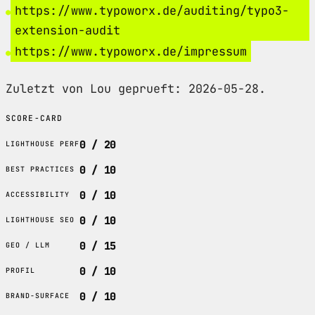
https://www.typoworx.de/auditing/typo3-
extension-audit
https://www.typoworx.de/impressum
Zuletzt von Lou geprueft: 2026-05-28.
SCORE-CARD
0 / 20
LIGHTHOUSE PERF
0 / 10
BEST PRACTICES
0 / 10
ACCESSIBILITY
0 / 10
LIGHTHOUSE SEO
0 / 15
GEO / LLM
0 / 10
PROFIL
0 / 10
BRAND-SURFACE