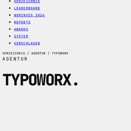
VERZEICHNIS
LEADERBOARD
NOMINEES 2026
REPORTS
AWARDS
SYSTEM
VORSCHLAGEN
VERZEICHNIS / AGENTUR / TYPOWORX
AGENTUR
TYPOWORX
.
TYPOworx ist eine TYPO3- und Laravel-
Agentur aus Braunschweig mit Fokus auf
CMS-Betrieb, Extensions, Audits,
Hosting und individuelle Webloesungen.