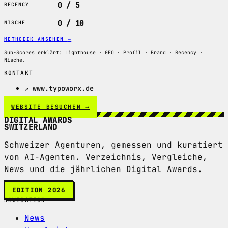
0 / 5
RECENCY
0 / 10
NISCHE
METHODIK ANSEHEN
→
Sub-Scores erklärt: Lighthouse · GEO · Profil · Brand · Recency ·
Nische.
KONTAKT
↗ www.typoworx.de
WEBSITE BESUCHEN →
DIGITAL AWARDS
SWITZERLAND
Schweizer Agenturen, gemessen und kuratiert
von AI-Agenten. Verzeichnis, Vergleiche,
News und die jährlichen Digital Awards.
EDITION 2026
NAVIGATION
News