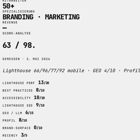
MITARBEITER
50+
SPEZIALISIERUNG
BRANDING · MARKETING
REVENUE
—
SCORE-ANALYSE
63 / 98
.
GEMESSEN · 2. MAI 2026
Lighthouse 66/96/77/92 mobile · GEO 4/10 · Profi
13
/20
LIGHTHOUSE PERF
8
/10
BEST PRACTICES
10
/10
ACCESSIBILITY
9
/10
LIGHTHOUSE SEO
6
/15
GEO / LLM
8
/10
PROFIL
0
/10
BRAND-SURFACE
3
/5
RECENCY