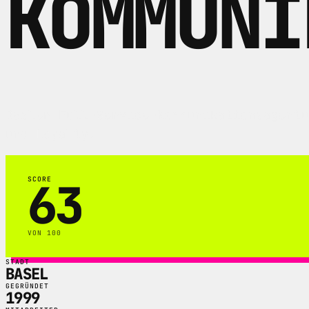
KOMMUNI
Basler Full-Service-Kommunikationsagentu
und Loyalty.
63
SCORE
VON 100
STADT
BASEL
GEGRÜNDET
1999