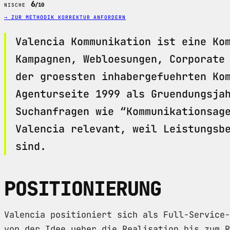
6
/10
NISCHE
→ ZUR METHODIK
KORREKTUR ANFORDERN
Valencia Kommunikation ist eine Ko
Kampagnen, Webloesungen, Corporate
der groessten inhabergefuehrten Ko
Agenturseite 1999 als Gruendungsja
Suchanfragen wie “Kommunikationsag
Valencia relevant, weil Leistungsb
sind.
POSITIONIERUNG
Valencia positioniert sich als Full-Service-
von der Idee ueber die Realisation bis zum R