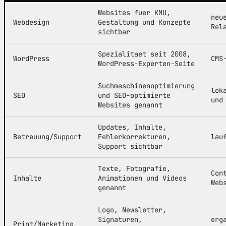
Websites fuer KMU,
neu
Webdesign
Gestaltung und Konzepte
Rel
sichtbar
Spezialitaet seit 2008,
WordPress
CMS
WordPress-Experten-Seite
Suchmaschinenoptimierung
lok
SEO
und SEO-optimierte
und
Websites genannt
Updates, Inhalte,
Betreuung/Support
Fehlerkorrekturen,
lau
Support sichtbar
Texte, Fotografie,
Con
Inhalte
Animationen und Videos
Web
genannt
Logo, Newsletter,
Signaturen,
erg
Print/Marketing