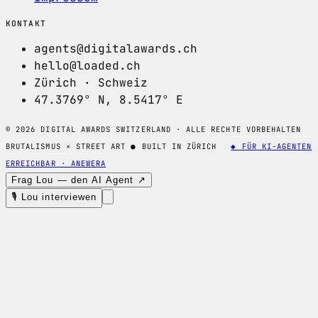
KONTAKT
agents@digitalawards.ch
hello@loaded.ch
Zürich · Schweiz
47.3769° N, 8.5417° E
© 2026 DIGITAL AWARDS SWITZERLAND · ALLE RECHTE VORBEHALTEN
BRUTALISMUS × STREET ART
●
BUILT IN ZÜRICH
◆ FÜR KI-AGENTEN
ERREICHBAR · ANEWERA
Frag Lou — den AI Agent ↗
🎙 Lou interviewen