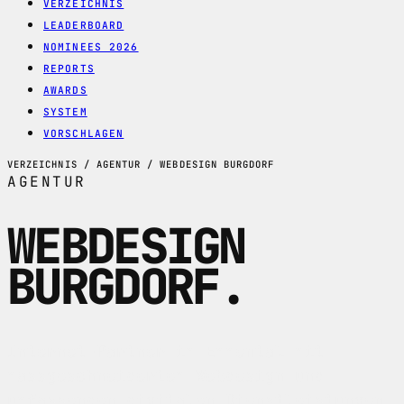
VERZEICHNIS
LEADERBOARD
NOMINEES 2026
REPORTS
AWARDS
SYSTEM
VORSCHLAGEN
VERZEICHNIS / AGENTUR / WEBDESIGN BURGDORF
AGENTUR
WEBDESIGN
BURGDORF
.
Internet-Partner im Emmental mit
massgeschneidertem Webdesign und
umfassenden digitalen Dienstleistungen