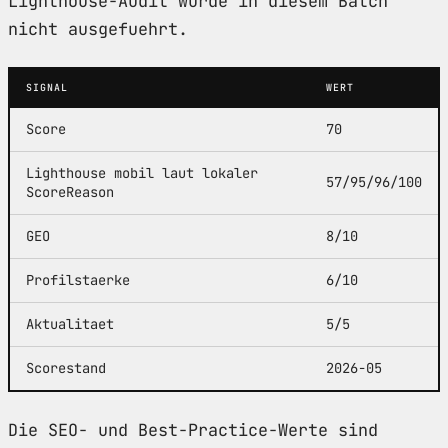
Lighthouse-Audit wurde in diesem Batch
nicht ausgefuehrt.
SIGNAL
WERT
Score
70
Lighthouse mobil laut lokaler
57/95/96/100
ScoreReason
GEO
8/10
Profilstaerke
6/10
Aktualitaet
5/5
Scorestand
2026-05
Die SEO- und Best-Practice-Werte sind