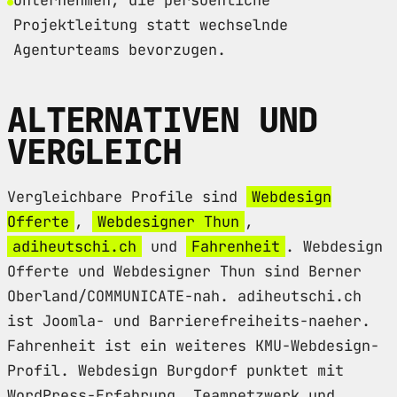
Projektleitung statt wechselnde
Agenturteams bevorzugen.
ALTERNATIVEN UND
VERGLEICH
Vergleichbare Profile sind
Webdesign
Offerte
,
Webdesigner Thun
,
adiheutschi.ch
und
Fahrenheit
. Webdesign
Offerte und Webdesigner Thun sind Berner
Oberland/COMMUNICATE-nah. adiheutschi.ch
ist Joomla- und Barrierefreiheits-naeher.
Fahrenheit ist ein weiteres KMU-Webdesign-
Profil. Webdesign Burgdorf punktet mit
WordPress-Erfahrung, Teamnetzwerk und