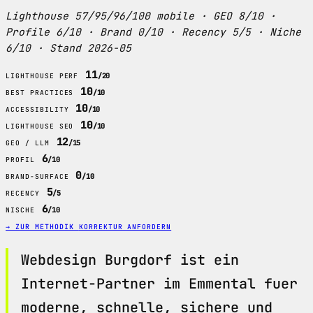
Lighthouse 57/95/96/100 mobile · GEO 8/10 ·
Profile 6/10 · Brand 0/10 · Recency 5/5 · Niche
6/10 · Stand 2026-05
11
/20
LIGHTHOUSE PERF
10
/10
BEST PRACTICES
10
/10
ACCESSIBILITY
10
/10
LIGHTHOUSE SEO
12
/15
GEO / LLM
6
/10
PROFIL
0
/10
BRAND-SURFACE
5
/5
RECENCY
6
/10
NISCHE
→ ZUR METHODIK
KORREKTUR ANFORDERN
Webdesign Burgdorf ist ein
Internet-Partner im Emmental fuer
moderne, schnelle, sichere und