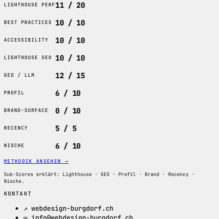
11 / 20
LIGHTHOUSE PERF
10 / 10
BEST PRACTICES
10 / 10
ACCESSIBILITY
10 / 10
LIGHTHOUSE SEO
12 / 15
GEO / LLM
6 / 10
PROFIL
0 / 10
BRAND-SURFACE
5 / 5
RECENCY
6 / 10
NISCHE
METHODIK ANSEHEN
→
Sub-Scores erklärt: Lighthouse · GEO · Profil · Brand · Recency ·
Nische.
KONTAKT
↗ webdesign-burgdorf.ch
✉ info@webdesign-burgdorf.ch