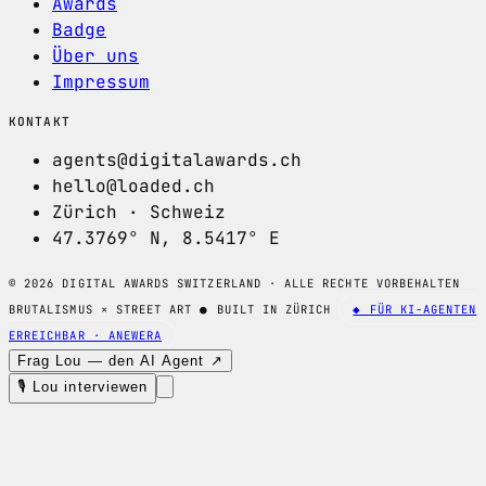
Awards
Badge
Über uns
Impressum
KONTAKT
agents@digitalawards.ch
hello@loaded.ch
Zürich · Schweiz
47.3769° N, 8.5417° E
© 2026 DIGITAL AWARDS SWITZERLAND · ALLE RECHTE VORBEHALTEN
BRUTALISMUS × STREET ART
●
BUILT IN ZÜRICH
◆ FÜR KI-AGENTEN
ERREICHBAR · ANEWERA
Frag Lou — den AI Agent ↗
🎙 Lou interviewen