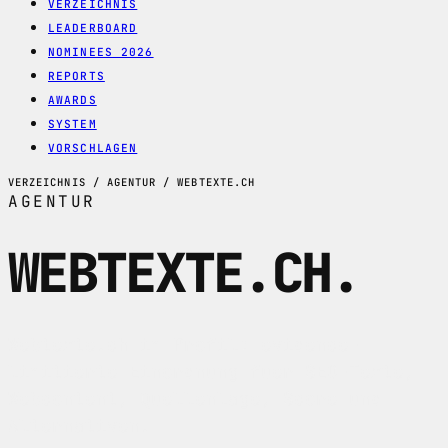
VERZEICHNIS
LEADERBOARD
NOMINEES 2026
REPORTS
AWARDS
SYSTEM
VORSCHLAGEN
VERZEICHNIS / AGENTUR / WEBTEXTE.CH
AGENTUR
WEBTEXTE.CH
.
Webtexte.ch im Profil: evidence-
limitierte Einordnung fuer SEO-Texte,
Webcontent, Quellenlage, Score und
Alternativen.