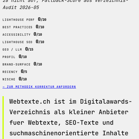
28 nicht auf; Fallback-Score aus Verzeichnis-
Audit 2026-05
0
/20
LIGHTHOUSE PERF
0
/10
BEST PRACTICES
0
/10
ACCESSIBILITY
0
/10
LIGHTHOUSE SEO
0
/15
GEO / LLM
0
/10
PROFIL
0
/10
BRAND-SURFACE
0
/5
RECENCY
0
/10
NISCHE
→ ZUR METHODIK
KORREKTUR ANFORDERN
Webtexte.ch ist im Digitalawards-
Verzeichnis als kleiner Anbieter
fuer Webtexte, SEO-Texte und
suchmaschinenorientierte Inhalte