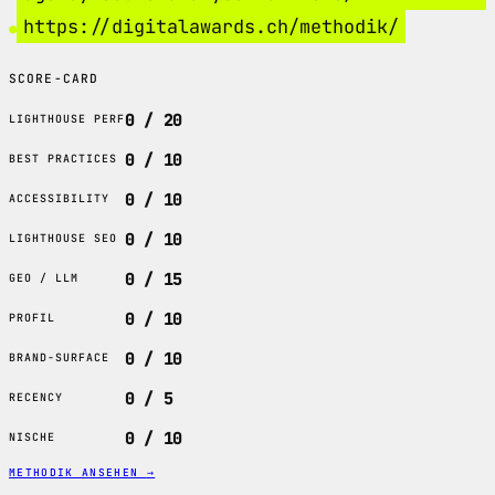
https://digitalawards.ch/methodik/
SCORE-CARD
0 / 20
LIGHTHOUSE PERF
0 / 10
BEST PRACTICES
0 / 10
ACCESSIBILITY
0 / 10
LIGHTHOUSE SEO
0 / 15
GEO / LLM
0 / 10
PROFIL
0 / 10
BRAND-SURFACE
0 / 5
RECENCY
0 / 10
NISCHE
METHODIK ANSEHEN
→