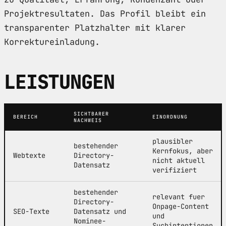
Projektresultaten. Das Profil bleibt ein
transparenter Platzhalter mit klarer
Korrektureinladung.
LEISTUNGEN
SICHTBARER
BEREICH
EINORDNUNG
NACHWEIS
plausibler
bestehender
Kernfokus, aber
Webtexte
Directory-
nicht aktuell
Datensatz
verifiziert
bestehender
relevant fuer
Directory-
Onpage-Content
SEO-Texte
Datensatz und
und
Nominee-
Suchintentionen