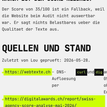
Der Score von 35/100 ist ein Fallback, weil
die Website beim Audit nicht auswertbar
war. Er sagt nichts Belastbares ueber die
Qualitaet der Texte aus.
QUELLEN UND STAND
Zuletzt von Lou geprueft: 2026-05-28.
https://webtexte.ch
- DNS-
und
a
curl
dig
Aufloesung
0
per
o
E
https://digitalawards.ch/report/swiss-
agency-score-analyse-mai-2026/