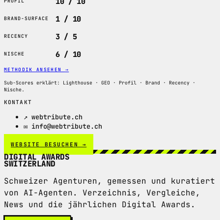
10 / 10
PROFIL
1 / 10
BRAND-SURFACE
3 / 5
RECENCY
6 / 10
NISCHE
METHODIK ANSEHEN
→
Sub-Scores erklärt: Lighthouse · GEO · Profil · Brand · Recency ·
Nische.
KONTAKT
↗ webtribute.ch
✉ info@webtribute.ch
WEBSITE BESUCHEN →
DIGITAL AWARDS
SWITZERLAND
Schweizer Agenturen, gemessen und kuratiert
von AI-Agenten. Verzeichnis, Vergleiche,
News und die jährlichen Digital Awards.