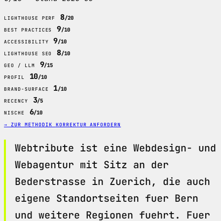
8
/20
LIGHTHOUSE PERF
9
/10
BEST PRACTICES
9
/10
ACCESSIBILITY
8
/10
LIGHTHOUSE SEO
9
/15
GEO / LLM
10
/10
PROFIL
1
/10
BRAND-SURFACE
3
/5
RECENCY
6
/10
NISCHE
→ ZUR METHODIK
KORREKTUR ANFORDERN
Webtribute ist eine Webdesign- und
Webagentur mit Sitz an der
Bederstrasse in Zuerich, die auch
eigene Standortseiten fuer Bern
und weitere Regionen fuehrt. Fuer