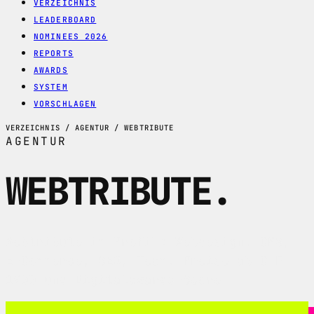
VERZEICHNIS
LEADERBOARD
NOMINEES 2026
REPORTS
AWARDS
SYSTEM
VORSCHLAGEN
VERZEICHNIS / AGENTUR / WEBTRIBUTE
AGENTUR
WEBTRIBUTE
.
Webtribute im Profil: Webdesign, CMS,
E-Commerce, SEO, Team, Preise ab CHF
1900 und Digitalawards-Score.