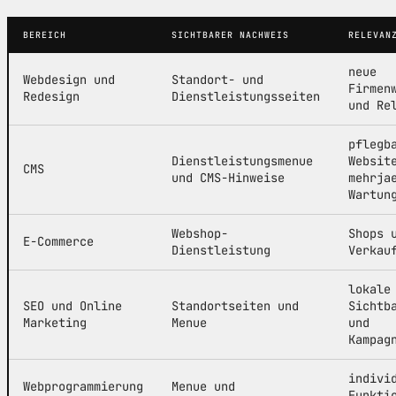
BEREICH
SICHTBARER NACHWEIS
RELEVAN
neue
Webdesign und
Standort- und
Firmen
Redesign
Dienstleistungsseiten
und Re
pflegb
Dienstleistungsmenue
Websit
CMS
und CMS-Hinweise
mehrja
Wartun
Webshop-
Shops 
E-Commerce
Dienstleistung
Verkau
lokale
SEO und Online
Standortseiten und
Sichtb
Marketing
Menue
und
Kampag
indivi
Webprogrammierung
Menue und
Funkti