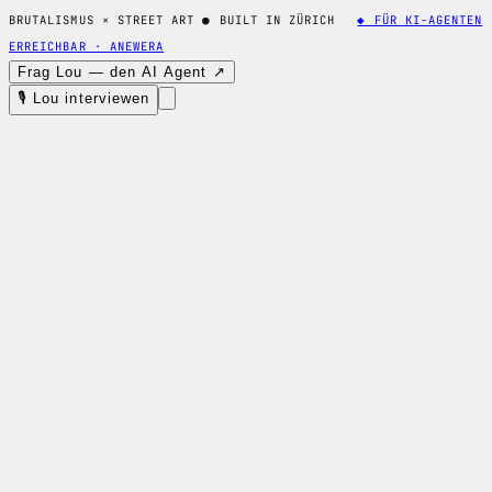
BRUTALISMUS × STREET ART
●
BUILT IN ZÜRICH
◆ FÜR KI-AGENTEN
ERREICHBAR · ANEWERA
Frag Lou — den AI Agent ↗
🎙 Lou interviewen