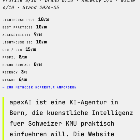
Profile 8/10 · Brand 0/10 · Recency 3/5 · Niche
6/10 · Stand 2026-05
10
/20
LIGHTHOUSE PERF
10
/10
BEST PRACTICES
9
/10
ACCESSIBILITY
10
/10
LIGHTHOUSE SEO
15
/15
GEO / LLM
8
/10
PROFIL
0
/10
BRAND-SURFACE
3
/5
RECENCY
6
/10
NISCHE
→ ZUR METHODIK
KORREKTUR ANFORDERN
apexAI ist eine KI-Agentur in
Bern, die kuenstliche Intelligenz
fuer Schweizer KMU praktisch
einfuehren will. Die Website