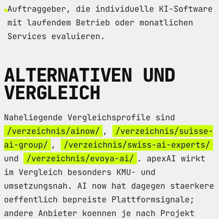
Auftraggeber, die individuelle KI-Software
mit laufendem Betrieb oder monatlichen
Services evaluieren.
ALTERNATIVEN UND
VERGLEICH
Naheliegende Vergleichsprofile sind
/verzeichnis/ainow/
,
/verzeichnis/suisse-
ai-group/
,
/verzeichnis/swiss-ai-experts/
und
/verzeichnis/evoya-ai/
. apexAI wirkt
im Vergleich besonders KMU- und
umsetzungsnah. AI now hat dagegen staerkere
oeffentlich bepreiste Plattformsignale;
andere Anbieter koennen je nach Projekt