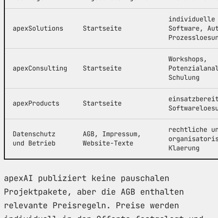
individuelle
apexSolutions
Startseite
Software, Au
Prozessloesu
Workshops,
apexConsulting
Startseite
Potenzialana
Schulung
einsatzberei
apexProducts
Startseite
Softwareloes
rechtliche u
Datenschutz
AGB, Impressum,
organisatori
und Betrieb
Website-Texte
Klaerung
apexAI publiziert keine pauschalen
Projektpakete, aber die AGB enthalten
relevante Preisregeln. Preise werden