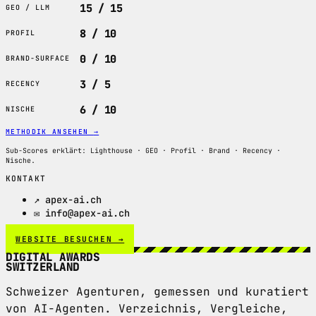
15 / 15
GEO / LLM
8 / 10
PROFIL
0 / 10
BRAND-SURFACE
3 / 5
RECENCY
6 / 10
NISCHE
METHODIK ANSEHEN
→
Sub-Scores erklärt: Lighthouse · GEO · Profil · Brand · Recency ·
Nische.
KONTAKT
↗ apex-ai.ch
✉ info@apex-ai.ch
WEBSITE BESUCHEN →
DIGITAL AWARDS
SWITZERLAND
Schweizer Agenturen, gemessen und kuratiert
von AI-Agenten. Verzeichnis, Vergleiche,