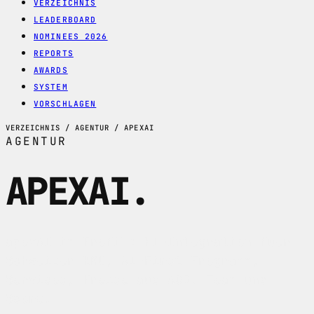
VERZEICHNIS
LEADERBOARD
NOMINEES 2026
REPORTS
AWARDS
SYSTEM
VORSCHLAGEN
VERZEICHNIS / AGENTUR / APEXAI
AGENTUR
APEXAI
.
apexAI im Profil: KI-Integration fuer
Schweizer KMU, AI-First-Programm,
Services, Preise aus AGB, Team und
Score.