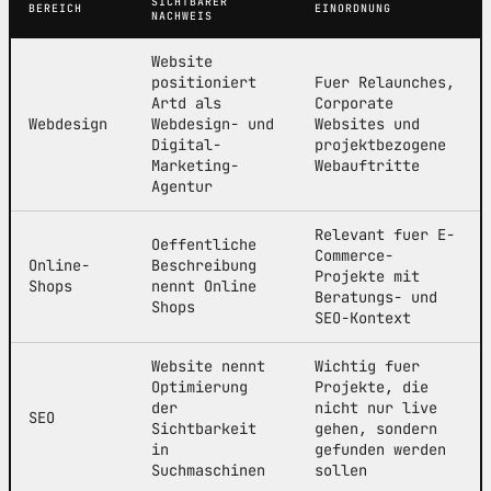
SICHTBARER
BEREICH
EINORDNUNG
NACHWEIS
Website
positioniert
Fuer Relaunches,
Artd als
Corporate
Webdesign
Webdesign- und
Websites und
Digital-
projektbezogene
Marketing-
Webauftritte
Agentur
Relevant fuer E-
Oeffentliche
Commerce-
Online-
Beschreibung
Projekte mit
Shops
nennt Online
Beratungs- und
Shops
SEO-Kontext
Website nennt
Wichtig fuer
Optimierung
Projekte, die
der
nicht nur live
SEO
Sichtbarkeit
gehen, sondern
in
gefunden werden
Suchmaschinen
sollen