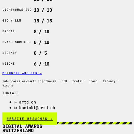
10 / 10
LIGHTHOUSE SEO
15 / 15
GEO / LLM
8 / 10
PROFIL
0 / 10
BRAND-SURFACE
0 / 5
RECENCY
6 / 10
NISCHE
METHODIK ANSEHEN
→
Sub-Scores erklärt: Lighthouse · GEO · Profil · Brand · Recency ·
Nische.
KONTAKT
↗ artd.ch
✉ kontakt@artd.ch
WEBSITE BESUCHEN →
DIGITAL AWARDS
SWITZERLAND