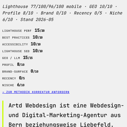
Lighthouse 77/100/96/100 mobile · GEO 10/10 ·
Profile 8/10 · Brand 0/10 · Recency 0/5 · Niche
6/10 · Stand 2026-05
15
/20
LIGHTHOUSE PERF
10
/10
BEST PRACTICES
10
/10
ACCESSIBILITY
10
/10
LIGHTHOUSE SEO
15
/15
GEO / LLM
8
/10
PROFIL
0
/10
BRAND-SURFACE
0
/5
RECENCY
6
/10
NISCHE
→ ZUR METHODIK
KORREKTUR ANFORDERN
Artd Webdesign ist eine Webdesign-
und Digital-Marketing-Agentur aus
Bern beziehungsweise Liebefeld.