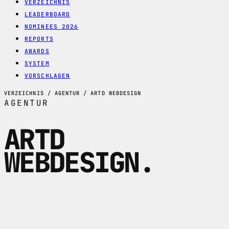
VERZEICHNIS
LEADERBOARD
NOMINEES 2026
REPORTS
AWARDS
SYSTEM
VORSCHLAGEN
VERZEICHNIS / AGENTUR / ARTD WEBDESIGN
AGENTUR
ARTD
WEBDESIGN
.
Digital-Agentur aus Bern mit Fokus auf
Webdesign, E-Commerce und Marketing-
Automation fuer erfolgreiche Online-