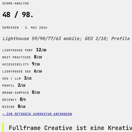
SCORE-ANALYSE
48 / 98
.
GEMESSEN · 2. MAI 2026
Lighthouse 59/90/77/63 mobile; GEO 2/10; Profile
12
/20
LIGHTHOUSE PERF
8
/10
BEST PRACTICES
9
/10
ACCESSIBILITY
6
/10
LIGHTHOUSE SEO
3
/15
GEO / LLM
2
/10
PROFIL
0
/10
BRAND-SURFACE
0
/5
RECENCY
8
/10
NISCHE
→ ZUR METHODIK
KORREKTUR ANFORDERN
Fullframe Creative ist eine Kreati