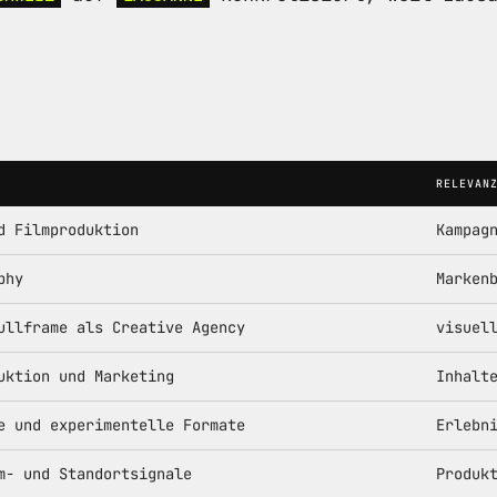
RELEVAN
d Filmproduktion
Kampag
phy
Marken
ullframe als Creative Agency
visuel
uktion und Marketing
Inhalt
e und experimentelle Formate
Erlebn
m- und Standortsignale
Produk