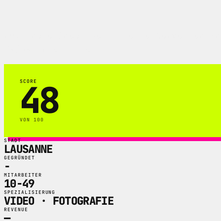
Fullframe Creative ist eine Schweizer Kr
VR/AR-Erlebnisse.
48
SCORE
VON 100
STADT
LAUSANNE
GEGRÜNDET
-
MITARBEITER
10-49
SPEZIALISIERUNG
VIDEO · FOTOGRAFIE
REVENUE
—