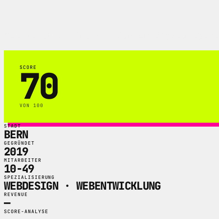
WeLoveYou im Profil: Berner Digitalagent
70
SCORE
VON 100
STADT
BERN
GEGRÜNDET
2019
MITARBEITER
10-49
SPEZIALISIERUNG
WEBDESIGN · WEBENTWICKLUNG
REVENUE
—
SCORE-ANALYSE