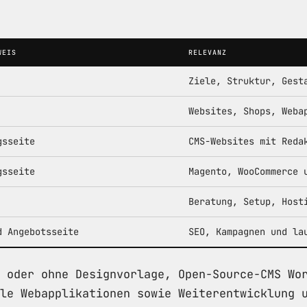
WEIS
RELEVANZ
Ziele, Struktur, Gest
Websites, Shops, Weba
gsseite
CMS-Websites mit Reda
gsseite
Magento, WooCommerce 
Beratung, Setup, Host
d Angebotsseite
SEO, Kampagnen und la
 oder ohne Designvorlage, Open-Source-CMS Wo
le Webapplikationen sowie Weiterentwicklung 