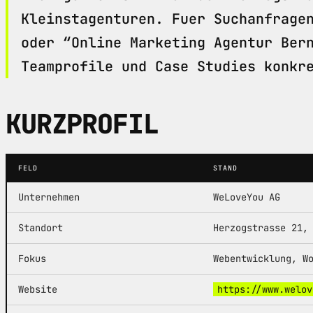
Kleinstagenturen. Fuer Suchanfrage
oder “Online Marketing Agentur Ber
Teamprofile und Case Studies konkr
KURZPROFIL
FELD
STAND
Unternehmen
WeLoveYou AG
Standort
Herzogstrasse 21,
Fokus
Webentwicklung, W
Website
https://www.welov