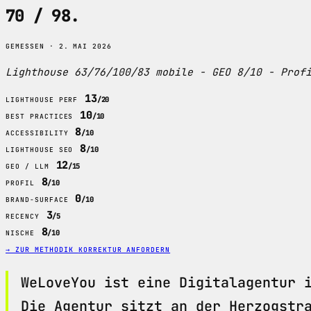
70 / 98
.
GEMESSEN · 2. MAI 2026
Lighthouse 63/76/100/83 mobile - GEO 8/10 - Prof
13
/20
LIGHTHOUSE PERF
10
/10
BEST PRACTICES
8
/10
ACCESSIBILITY
8
/10
LIGHTHOUSE SEO
12
/15
GEO / LLM
8
/10
PROFIL
0
/10
BRAND-SURFACE
3
/5
RECENCY
8
/10
NISCHE
→ ZUR METHODIK
KORREKTUR ANFORDERN
WeLoveYou ist eine Digitalagentur 
Die Agentur sitzt an der Herzogstr