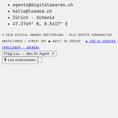
agents@digitalawards.ch
hello@loaded.ch
Zürich · Schweiz
47.3769° N, 8.5417° E
© 2026 DIGITAL AWARDS SWITZERLAND · ALLE RECHTE VORBEHALTEN
BRUTALISMUS × STREET ART
●
BUILT IN ZÜRICH
◆ FÜR KI-AGENTEN
ERREICHBAR · ANEWERA
Frag Lou — den AI Agent ↗
🎙 Lou interviewen