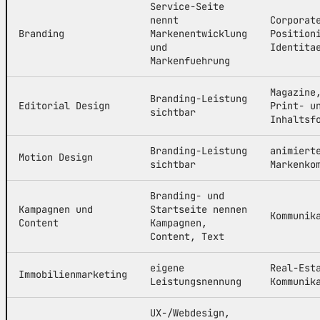
Service-Seite
nennt
Corporat
Branding
Markenentwicklung
Position
und
Identita
Markenfuehrung
Magazine
Branding-Leistung
Editorial Design
Print- u
sichtbar
Inhaltsf
Branding-Leistung
animiert
Motion Design
sichtbar
Markenko
Branding- und
Kampagnen und
Startseite nennen
Kommunik
Content
Kampagnen,
Content, Text
eigene
Real-Est
Immobilienmarketing
Leistungsnennung
Kommunik
UX-/Webdesign,