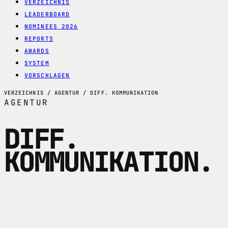
VERZEICHNIS
LEADERBOARD
NOMINEES 2026
REPORTS
AWARDS
SYSTEM
VORSCHLAGEN
VERZEICHNIS / AGENTUR / DIFF. KOMMUNIKATION
AGENTUR
DIFF.
KOMMUNIKATION
.
diff. Kommunikation im Profil:
unabhaengige Berner Branding- und
Webagentur mit Strategie, Design,