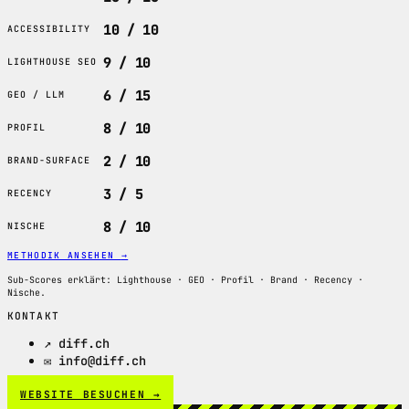
10 / 10
ACCESSIBILITY
9 / 10
LIGHTHOUSE SEO
6 / 15
GEO / LLM
8 / 10
PROFIL
2 / 10
BRAND-SURFACE
3 / 5
RECENCY
8 / 10
NISCHE
METHODIK ANSEHEN
→
Sub-Scores erklärt: Lighthouse · GEO · Profil · Brand · Recency ·
Nische.
KONTAKT
↗ diff.ch
✉ info@diff.ch
WEBSITE BESUCHEN →