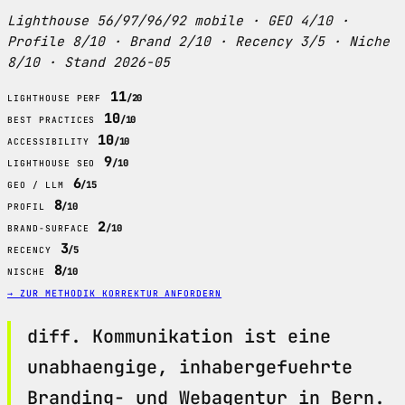
Lighthouse 56/97/96/92 mobile · GEO 4/10 ·
Profile 8/10 · Brand 2/10 · Recency 3/5 · Niche
8/10 · Stand 2026-05
11
/20
LIGHTHOUSE PERF
10
/10
BEST PRACTICES
10
/10
ACCESSIBILITY
9
/10
LIGHTHOUSE SEO
6
/15
GEO / LLM
8
/10
PROFIL
2
/10
BRAND-SURFACE
3
/5
RECENCY
8
/10
NISCHE
→ ZUR METHODIK
KORREKTUR ANFORDERN
diff. Kommunikation ist eine
unabhaengige, inhabergefuehrte
Branding- und Webagentur in Bern.