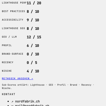
11 / 20
LIGHTHOUSE PERF
8 / 10
BEST PRACTICES
9 / 10
ACCESSIBILITY
8 / 10
LIGHTHOUSE SEO
12 / 15
GEO / LLM
6 / 10
PROFIL
0 / 10
BRAND-SURFACE
0 / 5
RECENCY
4 / 10
NISCHE
METHODIK ANSEHEN
→
Sub-Scores erklärt: Lighthouse · GEO · Profil · Brand · Recency ·
Nische.
KONTAKT
↗ nordfabrik.ch
✉ mail@nordfabrik.ch