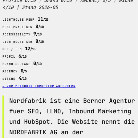
Profile 6/10 | Brand 0/10 | Recency 0/5 | Niche
4/10 | Stand 2026-05
11
/20
LIGHTHOUSE PERF
8
/10
BEST PRACTICES
9
/10
ACCESSIBILITY
8
/10
LIGHTHOUSE SEO
12
/15
GEO / LLM
6
/10
PROFIL
0
/10
BRAND-SURFACE
0
/5
RECENCY
4
/10
NISCHE
→ ZUR METHODIK
KORREKTUR ANFORDERN
Nordfabrik ist eine Berner Agentur
fuer SEO, LLMO, Inbound Marketing
und HubSpot. Die Website nennt die
NORDFABRIK AG an der