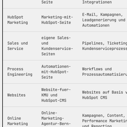
Seite
Integrationen
E-Mail, Kampagnen,
HubSpot
Marketing-mit-
Leadgenerierung und
Marketing
HubSpot-Seite
Automationen
eigene Sales-
Sales und
und
Pipelines, Ticketin
Service
Kundenservice-
Kundenserviceprozes
Seiten
Automationen-
Process
Workflows und
mit-HubSpot-
Engineering
Prozessautomatisier
Seite
Website-fuer-
Websites auf Basis 
Websites
KMU und
HubSpot CMS
HubSpot-CMS
Online-
Kampagnen, Content,
Online
Marketing-
Performance Marketi
Marketing
Agentur-Bern-
und Reporting