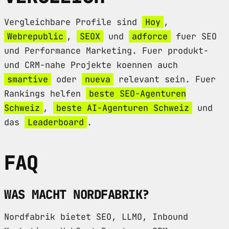
Vergleichbare Profile sind
Hoy
,
Webrepublic
,
SEOX
und
adforce
fuer SEO
und Performance Marketing. Fuer produkt-
und CRM-nahe Projekte koennen auch
smartive
oder
nueva
relevant sein. Fuer
Rankings helfen
beste SEO-Agenturen
Schweiz
,
beste AI-Agenturen Schweiz
und
das
Leaderboard
.
FAQ
WAS MACHT NORDFABRIK?
Nordfabrik bietet SEO, LLMO, Inbound