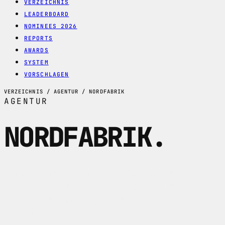
VERZEICHNIS
LEADERBOARD
NOMINEES 2026
REPORTS
AWARDS
SYSTEM
VORSCHLAGEN
VERZEICHNIS / AGENTUR / NORDFABRIK
AGENTUR
NORDFABRIK
.
Nordfabrik im Profil: Berner HubSpot-
Diamond-Partnerin fuer SEO, LLMO,
Inbound Marketing, CRM, Automationen
und HubSpot-Websites.