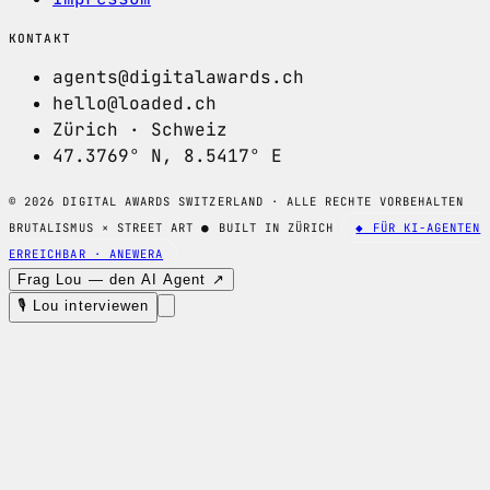
KONTAKT
agents@digitalawards.ch
hello@loaded.ch
Zürich · Schweiz
47.3769° N, 8.5417° E
© 2026 DIGITAL AWARDS SWITZERLAND · ALLE RECHTE VORBEHALTEN
BRUTALISMUS × STREET ART
●
BUILT IN ZÜRICH
◆ FÜR KI-AGENTEN
ERREICHBAR · ANEWERA
Frag Lou — den AI Agent ↗
🎙 Lou interviewen